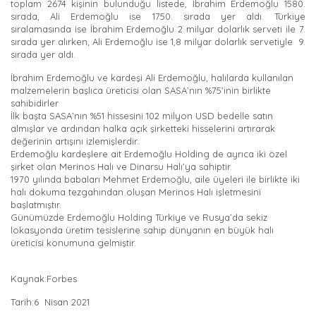
toplam 2674 kişinin bulunduğu listede, İbrahim Erdemoğlu 1580.
sırada, Ali Erdemoğlu ise 1750. sırada yer aldı. Türkiye
sıralamasında ise İbrahim Erdemoğlu 2 milyar dolarlık serveti ile 7.
sırada yer alırken, Ali Erdemoğlu ise 1,8 milyar dolarlık servetiyle 9.
sırada yer aldı.
İbrahim Erdemoğlu ve kardeşi Ali Erdemoğlu, halılarda kullanılan
malzemelerin başlıca üreticisi olan SASA’nın %75’inin birlikte
sahibidirler
İlk başta SASA’nın %51 hissesini 102 milyon USD bedelle satın
almışlar ve ardından halka açık şirketteki hisselerini artırarak
değerinin artışını izlemişlerdir.
Erdemoğlu kardeşlere ait Erdemoğlu Holding de ayrıca iki özel
şirket olan Merinos Halı ve Dinarsu Halı’ya sahiptir.
1970 yılında babaları Mehmet Erdemoğlu, aile üyeleri ile birlikte iki
halı dokuma tezgahından oluşan Merinos Halı işletmesini
başlatmıştır.
Günümüzde Erdemoğlu Holding Türkiye ve Rusya’da sekiz
lokasyonda üretim tesislerine sahip dünyanın en büyük halı
üreticisi konumuna gelmiştir.
Kaynak:Forbes
Tarih:6 Nisan 2021